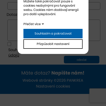
Můžete také pokračovat pouze s
cookies nezbytnými pro fungování
webu. Cookies nám dodávají energii
pro další vylepšování.
Dotaz *
Přečíst více
Souhlasím a pokračovat
Přizpůsobit nastavení
Souhlasím se zásadami ochrany
osobních
údajů
odeslat
Máte dotaz?
Napište nám!
Webové stránky ©2026 PANKREA
Nastavení cookies