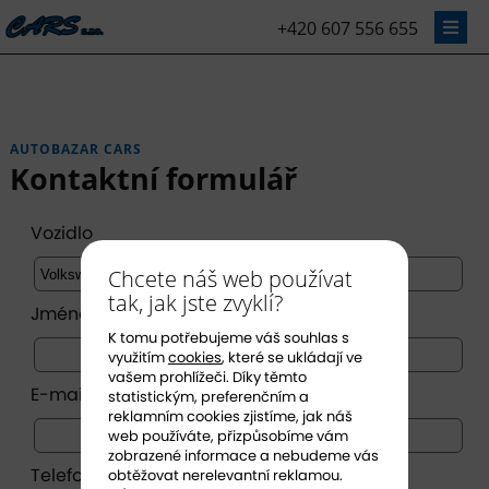
+420 607 556 655
AUTOBAZAR CARS
Kontaktní formulář
Vozidlo
Chcete náš web používat
tak, jak jste zvyklí?
Jméno *
K tomu potřebujeme váš souhlas s
využitím
cookies
, které se ukládají ve
vašem prohlížeči. Díky těmto
E-mail *
statistickým, preferenčním a
reklamním cookies zjistíme, jak náš
web používáte, přizpůsobíme vám
zobrazené informace a nebudeme vás
Telefon
obtěžovat nerelevantní reklamou.