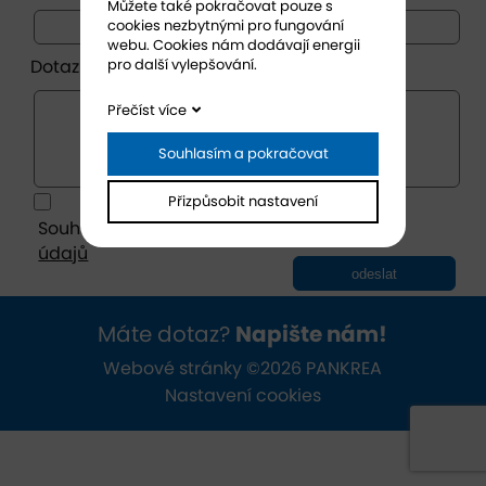
Můžete také pokračovat pouze s
cookies nezbytnými pro fungování
webu. Cookies nám dodávají energii
pro další vylepšování.
Dotaz *
Přečíst více
Souhlasím a pokračovat
Přizpůsobit nastavení
Souhlasím se zásadami ochrany
osobních
údajů
odeslat
Máte dotaz?
Napište nám!
Webové stránky ©2026 PANKREA
Nastavení cookies