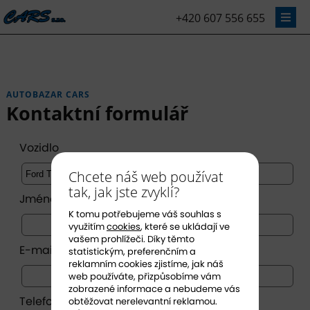
+420 607 556 655
AUTOBAZAR CARS
Kontaktní formulář
Vozidlo
Chcete náš web používat
tak, jak jste zvyklí?
Jméno *
K tomu potřebujeme váš souhlas s
využitím
cookies
, které se ukládají ve
vašem prohlížeči. Díky těmto
E-mail *
statistickým, preferenčním a
reklamním cookies zjistíme, jak náš
web používáte, přizpůsobíme vám
zobrazené informace a nebudeme vás
Telefon
obtěžovat nerelevantní reklamou.