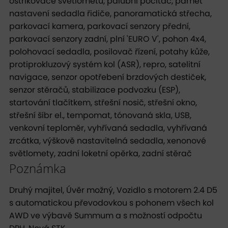
ostřikovače světlometů, palubní počítač, paměť
nastavení sedadla řidiče, panoramatická střecha,
parkovací kamera, parkovací senzory přední,
parkovací senzory zadní, plní 'EURO V', pohon 4x4,
polohovací sedadla, posilovač řízení, potahy kůže,
protiprokluzový systém kol (ASR), repro, satelitní
navigace, senzor opotřebení brzdových destiček,
senzor stěračů, stabilizace podvozku (ESP),
startování tlačítkem, střešní nosič, střešní okno,
střešní šíbr el., tempomat, tónovaná skla, USB,
venkovní teploměr, vyhřívaná sedadla, vyhřívaná
zrcátka, výškově nastavitelná sedadla, xenonové
světlomety, zadní loketní opěrka, zadní stěrač
Poznámka
Druhý majitel, Úvěr možný, Vozidlo s motorem 2.4 D5
s automatickou převodovkou s pohonem všech kol
AWD ve výbavě Summum a s možností odpočtu