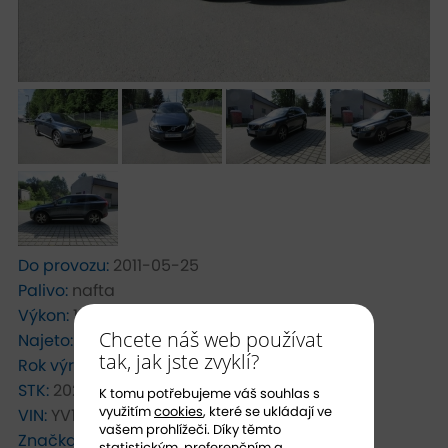
Do provozu:
2011-05-25
Palivo:
nafta
Výkon:
151 kW
Chcete náš web používat
Najeto:
367000 km
tak, jak jste zvyklí?
Rok výroby:
2011
STK:
2028-06-01
K tomu potřebujeme váš souhlas s
využitím
cookies
, které se ukládají ve
VIN:
YV1DZ7056B2225162
vašem prohlížeči. Díky těmto
Značka:
Volvo
statistickým, preferenčním a