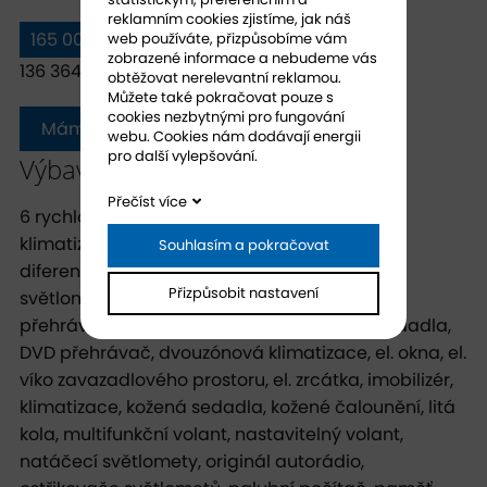
reklamním cookies zjistíme, jak náš
165 000 Kč s DPH
web používáte, přizpůsobíme vám
zobrazené informace a nebudeme vás
136 364 Kč bez DPH
obtěžovat nerelevantní reklamou.
Můžete také pokračovat pouze s
cookies nezbytnými pro fungování
Mám zájem
webu. Cookies nám dodávají energii
pro další vylepšování.
Výbava vozidla
Přečíst více
6 rychlostních stupňů, 8x airbag, ABS, aut.
klimatizace, aut. převodovka, aut. uzávěrka
Souhlasím a pokračovat
diferenciálu, autorádio, AUX, bi-xenonové
Přizpůsobit nastavení
světlomety, bluetooth, brzdový asistent, CD
přehrávač, centrál dálkový, dělená zadní sedadla,
DVD přehrávač, dvouzónová klimatizace, el. okna, el.
víko zavazadlového prostoru, el. zrcátka, imobilizér,
klimatizace, kožená sedadla, kožené čalounění, litá
kola, multifunkční volant, nastavitelný volant,
natáčecí světlomety, originál autorádio,